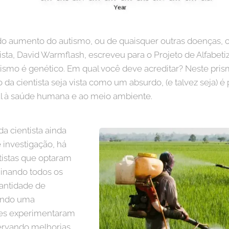
 do aumento do autismo, ou de quaisquer outras doenças, 
tista, David Warmflash, escreveu para o Projeto de Alfabet
smo é genético. Em qual você deve acreditar? Neste pris
a cientista seja vista como um absurdo, (e talvez seja) é 
l à saúde humana e ao meio ambiente.
a cientista ainda
investigação, há
tistas que optaram
minando todos os
uantidade de
tendo uma
les experimentaram
servando melhorias