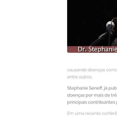
causando doenças como A
entre outros.
Stephanie Seneff, já pub
doenças por mais de tr
principais contribuintes
Em uma recente conferên