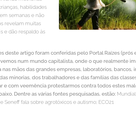
crianças, habilidades
so em semanas e não
os revelam muitas
is e dão respaldo às
.
s deste artigo foram conferidas pelo Portal Raízes (prós e
emos num mundo capitalista, onde o que realmente imp
 nas mãos das grandes empresas, laboratórios, bancos, in
das minorias, dos trabalhadores e das famílias das classe
r e com veemência protestarmos contra todos estes male
aixo. D
entre as várias fontes pesquisadas, estão:
Mundial 
ie Seneff fala sobre agrotóxicos e autismo; ECO21