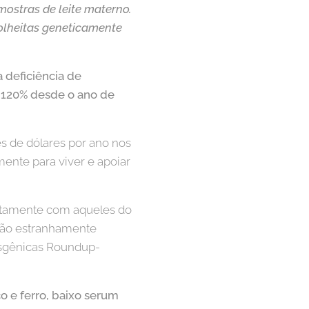
amostras de leite materno.
olheitas geneticamente
 deficiência de
 120% desde o ano de
es de dólares por ano nos
mente para viver e apoiar
eitamente com aqueles do
ção estranhamente
nsgênicas Roundup-
o e ferro, baixo serum