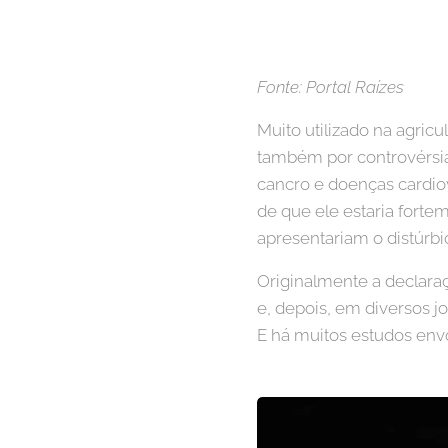
Fonte:
Portal Raízes
Muito utilizado na agric
também por controvérsia
cancro e doenças cardiov
de que ele estaria forte
apresentariam o distúrbi
Originalmente a declaraç
e, depois, em diversos j
E há muitos estudos envo