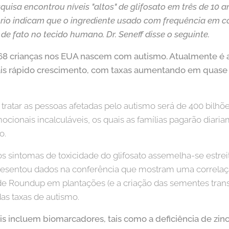
squisa encontrou níveis "altos" de glifosato em três de 10 
ório indicam que o ingrediente usado com frequência em c
e fato no tecido humano. Dr. Seneff disse o seguinte.
68 crianças nos EUA nascem com autismo. Atualmente é a
s rápido crescimento, com taxas aumentando em quase
 tratar as pessoas afetadas pelo autismo será de 400 bilhõ
ionais incalculáveis, os ​​quais as famílias pagarão diaria
o.
 os sintomas de toxicidade do glifosato assemelha-se estr
resentou dados na conferência que mostram uma correla
 de Roundup em plantações (e a criação das sementes tra
as taxas de autismo.
is incluem biomarcadores, tais como a deficiência de zinc