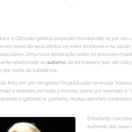
ultura, o Glifosato ganhou projeção mundial não só por seu 
s em torno de seus efeitos no meio ambiente e na saúde, 
asculares. Uma nova declaração sobre os possíveis malefíci
mente relacionado ao
autismo
, de tal maneira que, até 202
o por conta da substância.
ão feita em um congresso foi publicada na revista "Alliance
ornais e
website
s em todo o mundo, como por exemplo o "Jor
lvendo o glifosato e, portanto, muitas opiniões controvers
Entretanto, corrob
aumento das taxas d