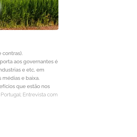
 contras).
orta aos governantes é
dustrias e etc, em
s médias e baixa.
fícios que estão nos
Portugal; Entrevista com