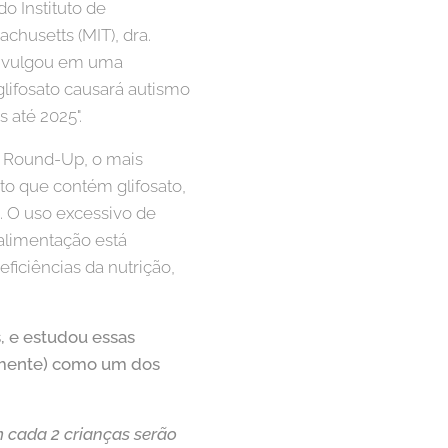
o Instituto de
chusetts (MIT), dra.
divulgou em uma
glifosato causará autismo
 até 2025".
 Round-Up, o mais
o que contém glifosato,
a. O uso excessivo de
alimentação está
iciências da nutrição,
s, e estudou essas
camente) como um dos
m cada 2 crianças serão