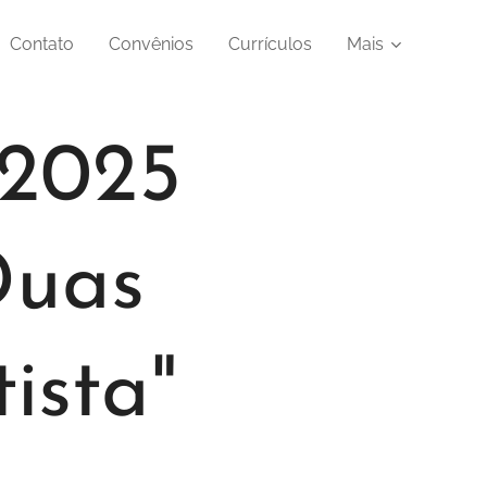
Contato
Convênios
Currículos
Mais
 2025
uas
ista"