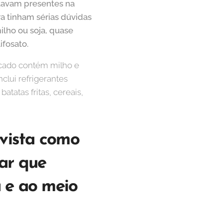
stavam presentes na
a tinham sérias dúvidas
ilho ou soja, quase
fosato.
rcado contém milho e
clui refrigerantes
tatas fritas, cereais,
 vista como
tar que
 e ao meio