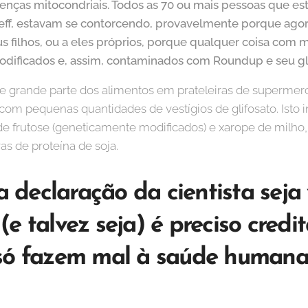
oenças mitocondriais. Todos as 70 ou mais pessoas que e
neff, estavam se contorcendo, provavelmente porque agor
us filhos, ou a eles próprios, porque qualquer coisa com m
dificados e, assim, contaminados com Roundup e seu gli
ue grande parte dos alimentos em prateleiras de superme
com pequenas quantidades de vestígios de glifosato. Isto in
e frutose (geneticamente modificados) e xarope de milho, ba
s de proteína de soja.
declaração da cientista seja
e talvez seja) é preciso credi
 só fazem mal à saúde humana