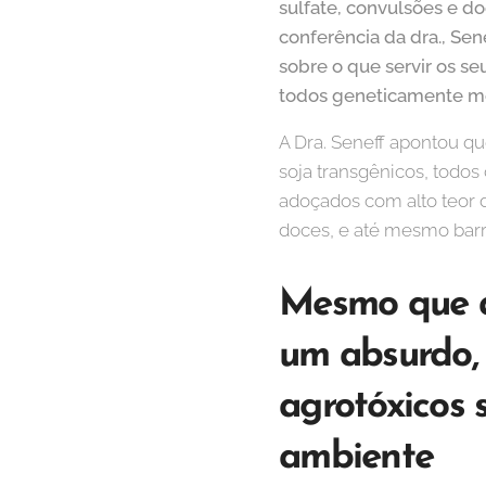
sulfate, convulsões e d
conferência da dra., Se
sobre o que servir os se
todos geneticamente mo
A Dra. Seneff apontou q
soja transgênicos, todos 
adoçados com alto teor d
doces, e até mesmo barra
Mesmo que a 
um absurdo, (
agrotóxicos
ambiente