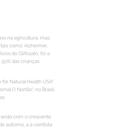
uso na agricultura, mas
tais como: Alzheimer,
os do Glifosato, foi a
5, 50% das crianças
 for Natural Health USA"
nal O Nortão", no Brasil.
as.
orando com o crescente
e autismo, a a cientista