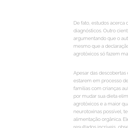
De fato, estudos acerca
diagnósticos. Outro cien
argumentando que o auti
mesmo que a declaração d
agrotóxicos só fazem ma
Apesar das descobertas d
estarem em processo de 
famílias com crianças au
por mudar sua dieta eli
agrotóxicos e a maior q
neurotoxinas possível, 
alimentação orgânica. E
resultados incríveis, ob