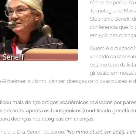
sênior de pesquisa d
Tecnologia de Massa
Stephanie Seneff, 
conferência que "o 
em 50% das crianças
Quem é o culpado?
vendido da Monsant
está no topo da list
glifosato em nossa 
lzheimer, autismo, câncer, doenças cardiovasculares e def
licou mais de 170 artigos acadêmicos revisados ​​por pare
ês décadas, aponta os transgênicos (modificado geneti
 para doenças neurológicas em crianças.
cia, a Dra. Seneff declarou:
"No ritmo atual, em 2025, 1 e