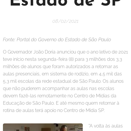
Estado de SP
08/02/2021
Portal do Governo do Estado de São Paulo
Fonte:
O Governador João Doria anunciou que o ano letivo de 2021
teve início nesta segunda-feira (8) para 3 milhões dos 3,3
milhões de alunos que foram autorizados a retomar as
aulas presenciais, em sistema de rodízio, em 4,5 mil das
5,3 mil escolas da rede estadual de São Paulo. Os alunos
que não puderem acompanhar as aulas nas escolas
devem fazê-las remotamente no Centro de Mídias da
Educação de São Paulo. E até mesmo quem retornar à
rotina de aulas terá apoio no Centro de Mídia SP.
"A volta às aulas