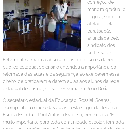
começou de
maneira gradual e
segura, sem ser
afetada pela
paralisação
anunciada pelo
sindicato dos
professores.
Felizmente a maioria absoluta dos professores da rede
pública estadual de ensino entendeu a importância da
retomada das aulas e da segurança ao exercerem esse
direito, de praticarem e darem aulas aos alunos da rede
estadual de ensino", disse o Governador João Doria.
O secretário estadual da Educação, Rossieli Soares,
acompanhou o início das aulas nesta segunda-feira na
Escola Estadual Raul Antônio Fragoso, em Pirituba. "É
muito importante para toda comunidade escolar, formada