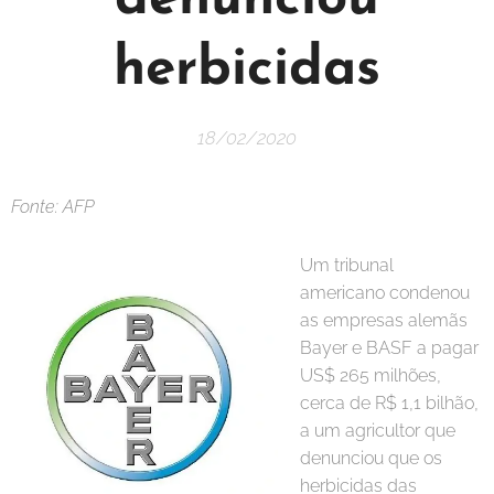
herbicidas
18/02/2020
Fonte: AFP
Um tribunal
americano condenou
as empresas alemãs
Bayer e BASF a pagar
US$ 265 milhões,
cerca de R$ 1,1 bilhão,
a um agricultor que
denunciou que os
herbicidas das