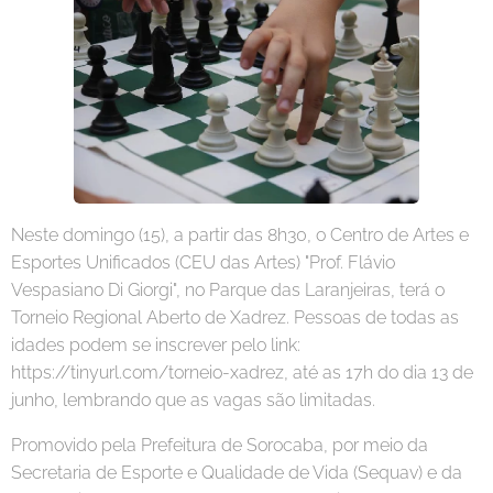
Neste domingo (15), a partir das 8h30, o Centro de Artes e
Esportes Unificados (CEU das Artes) "Prof. Flávio
Vespasiano Di Giorgi", no Parque das Laranjeiras, terá o
Torneio Regional Aberto de Xadrez. Pessoas de todas as
idades podem se inscrever pelo link:
https://tinyurl.com/torneio-xadrez, até as 17h do dia 13 de
junho, lembrando que as vagas são limitadas.
Promovido pela Prefeitura de Sorocaba, por meio da
Secretaria de Esporte e Qualidade de Vida (Sequav) e da