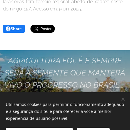
laranjeiras-tera-torneio-regional-aberto-de-xadrez-neste-
domingo-15/. Acesso em: 9 jun. 2025.
Share
AGRICULTURA FOI, É E SEMPRE
SERÁ A SEMENTE QUE MANTERÁ
VIVO O PROGRESSO NO BRASIL...
VAMOS FAZER ESTA SEMENTE
Utilizamos cookies para permitir o funcionamento adequado
GERMINAR JUNTOS!!
e a segurança do site, e para oferecer a você a melhor
experiência de usuário possível.
SINTRARUR - SOROCABA