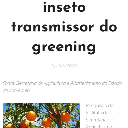
inseto
transmissor do
greening
14/08/2020
Fonte: Secretaria de Agricultura e Abastecimento do Estado
de São Paulo
Pesquisas do
Instituto da
Secretaria de
Agricultura e