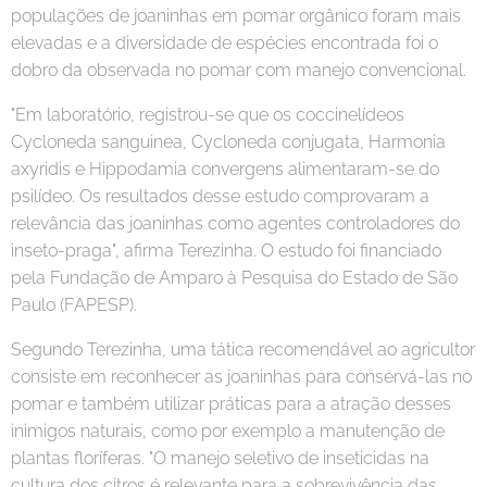
populações de joaninhas em pomar orgânico foram mais
elevadas e a diversidade de espécies encontrada foi o
dobro da observada no pomar com manejo convencional.
"Em laboratório, registrou-se que os coccinelídeos
Cycloneda sanguinea, Cycloneda conjugata, Harmonia
axyridis e Hippodamia convergens alimentaram-se do
psilídeo. Os resultados desse estudo comprovaram a
relevância das joaninhas como agentes controladores do
inseto-praga", afirma Terezinha. O estudo foi financiado
pela Fundação de Amparo à Pesquisa do Estado de São
Paulo (FAPESP).
Segundo Terezinha, uma tática recomendável ao agricultor
consiste em reconhecer as joaninhas para conservá-las no
pomar e também utilizar práticas para a atração desses
inimigos naturais, como por exemplo a manutenção de
plantas floríferas. "O manejo seletivo de inseticidas na
cultura dos citros é relevante para a sobrevivência das