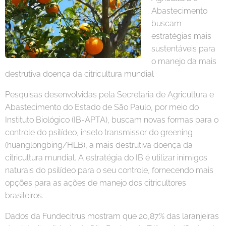
Abastecimento
buscam
estratégias mais
sustentáveis para
o manejo da mais
destrutiva doença da citricultura mundial
Pesquisas desenvolvidas pela Secretaria de Agricultura e
Abastecimento do Estado de São Paulo, por meio do
Instituto Biológico (IB-APTA), buscam novas formas para o
controle do psilídeo, inseto transmissor do greening
(huanglongbing/HLB), a mais destrutiva doença da
citricultura mundial. A estratégia do IB é utilizar inimigos
naturais do psilídeo para o seu controle, fornecendo mais
opções para as ações de manejo dos citricultores
brasileiros.
Dados da Fundecitrus mostram que 20,87% das laranjeiras