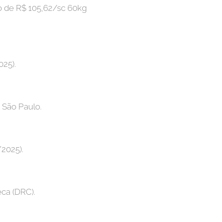
do de R$ 105,62/sc 60kg
025).
 São Paulo.
/2025).
ca (DRC).