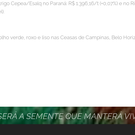
rigo Cepea/Esalq no Paraná: R$ 1.396,16/t (+0,07%) e no R
l).
lho verde, roxo e liso nas Ceasas de Campinas, Belo Hori
 SERÁ A SEMENTE QUE MANTERÁ VI
OS FAZER ESTA SEMENTE GERMINAR