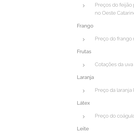
Preços do feijão 
no Oeste Catarin
Frango
Preço do frango 
Frutas
Cotações da uva 
Laranja
Preço da laranja 
Látex
Preço do coágulo
Leite