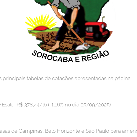
 principais tabelas de cotações apresentadas na página:
Esalq: R$ 378,44/lb (-1,16% no dia 05/09/2025)
asas de Campinas, Belo Horizonte e São Paulo para ame