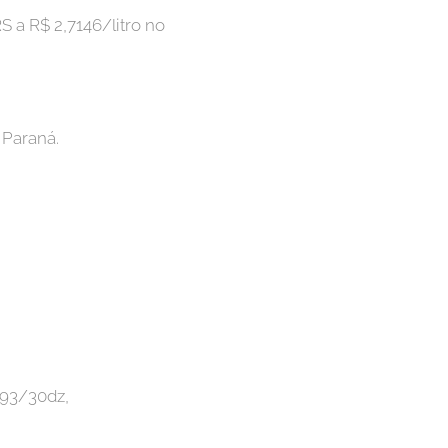
S a R$ 2,7146/litro no
 Paraná.
,93/30dz,