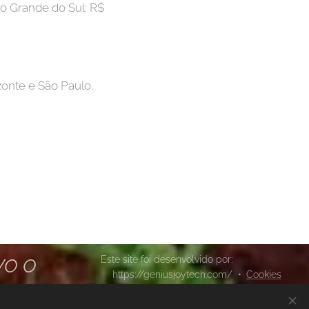
io Grande do Sul: R$
zonte e São Paulo.
Este site foi desenvolvido por:
VO O
https://geniusjoytech.com/
Cookies