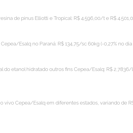
sina de pinus Elliotti e Tropical: R$ 4.596,00/t e R$ 4.501
a Cepea/Esalq no Paraná: R$ 134,75/sc 60kg (-0,27% no dia
l do etanol hidratado outros fins Cepea/Esalq: R$ 2,7836/l
no vivo Cepea/Esalq em diferentes estados, variando de R