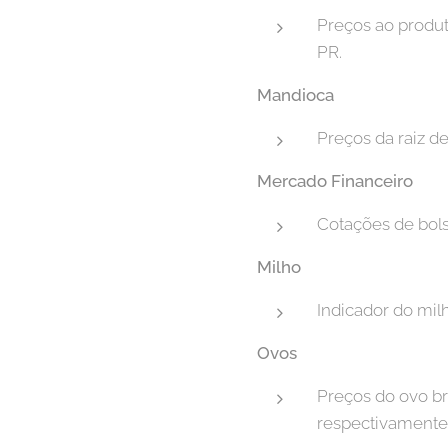
Preços ao produt
PR.
Mandioca
Preços da raiz d
Mercado Financeiro
Cotações de bols
Milho
Indicador do mil
Ovos
Preços do ovo b
respectivamente