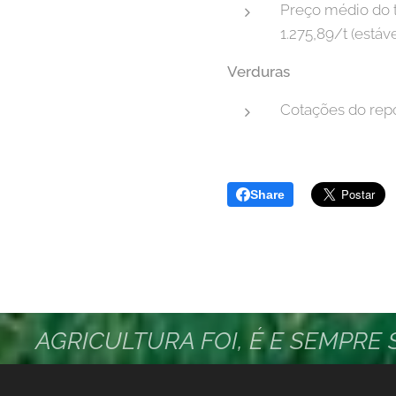
Preço médio do t
1.275,89/t (estáve
Verduras
Cotações do repo
Share
AGRICULTURA FOI, É E SEMPRE
PROGRESSO NO BRASIL... VAM