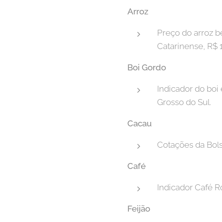
Arroz
Preço do arroz b
Catarinense, R$ 
Boi Gordo
Indicador do boi
Grosso do Sul.
Cacau
Cotações da Bols
Café
Indicador Café R
Feijão