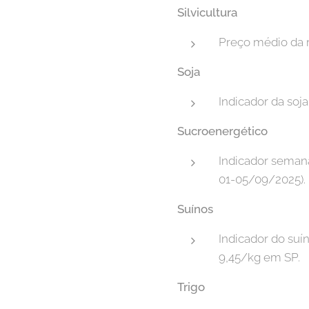
Silvicultura
Preço médio da re
Soja
Indicador da soj
Sucroenergético
Indicador semana
01-05/09/2025).
Suínos
Indicador do suí
9,45/kg em SP.
Trigo