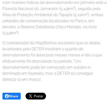
com maiores índices de desmatamento em primeiro está a
Floresta Nacional do Jamanxim (5,43km²), seguida pela
Área de Proteção Ambiental do Tapajós (5,11km²), ambas
unidades de conservação localizadas no Pará e, em
terceiro, a Reserva Extrativista Chico Mendes, no Acre
(3,53km²).
O coordenador do MapBiomas esclarece que os dados
levantados pelo DETER mostram o quanto de
desmatamento foi detectado nesses meses e não o que
efetivamente foi desmatado no período. "Um
desmatamento pode ter começado em outubro e
terminado em fevereiro, mas o DETER só conseguir
detectá-lo em março".
Share