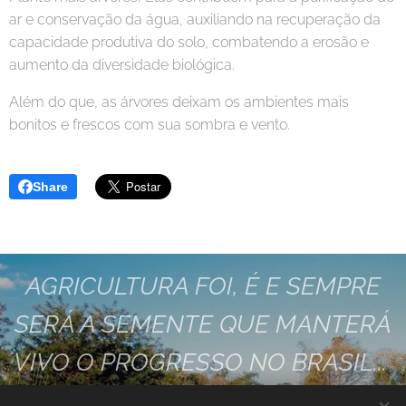
ar e conservação da água, auxiliando na recuperação da
capacidade produtiva do solo, combatendo a erosão e
aumento da diversidade biológica.
Além do que, as árvores deixam os ambientes mais
bonitos e frescos com sua sombra e vento.
Share
AGRICULTURA FOI, É E SEMPRE
SERÁ A SEMENTE QUE MANTERÁ
VIVO O PROGRESSO NO BRASIL...
VAMOS FAZER ESTA SEMENTE