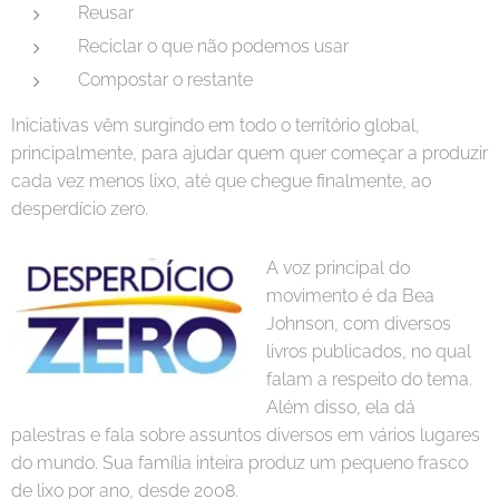
Reusar
Reciclar o que não podemos usar
Compostar o restante
Iniciativas vêm surgindo em todo o território global,
principalmente, para ajudar quem quer começar a produzir
cada vez menos lixo, até que chegue finalmente, ao
desperdício zero.
A voz principal do
movimento é da Bea
Johnson, com diversos
livros publicados, no qual
falam a respeito do tema.
Além disso, ela dá
palestras e fala sobre assuntos diversos em vários lugares
do mundo. Sua família inteira produz um pequeno frasco
de lixo por ano, desde 2008.