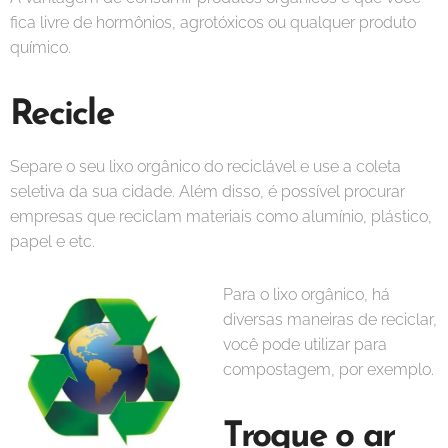
fica livre de hormônios, agrotóxicos ou qualquer produto
químico.
Recicle
Separe o seu lixo orgânico do reciclável e use a coleta
seletiva da sua cidade. Além disso, é possível procurar
empresas que reciclam materiais como alumínio, plástico,
papel e etc.
Para o lixo orgânico, há
diversas maneiras de reciclar,
você pode utilizar para
compostagem, por exemplo.
Troque o ar