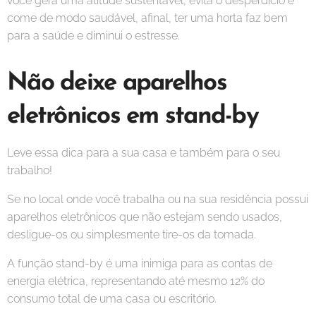
você gera uma atitude sustentável, evita o desperdício e
come de modo saudável, afinal, ter uma horta faz bem
para a saúde e diminui o estresse.
Não deixe aparelhos
eletrônicos em stand-by
Leve essa dica para a sua casa e também para o seu
trabalho!
Se no local onde você trabalha ou na sua residência possui
aparelhos eletrônicos que não estejam sendo usados,
desligue-os ou simplesmente tire-os da tomada.
A função stand-by é uma inimiga para as contas de
energia elétrica, representando até mesmo 12% do
consumo total de uma casa ou escritório.