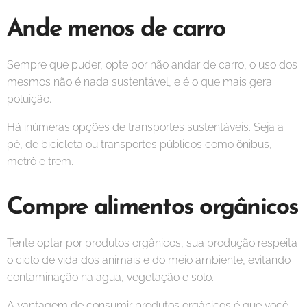
Ande menos de carro
Sempre que puder, opte por não andar de carro, o uso dos
mesmos não é nada sustentável, e é o que mais gera
poluição.
Há inúmeras opções de transportes sustentáveis. Seja a
pé, de bicicleta ou transportes públicos como ônibus,
metrô e trem.
Compre alimentos orgânicos
Tente optar por produtos orgânicos, sua produção respeita
o ciclo de vida dos animais e do meio ambiente, evitando
contaminação na água, vegetação e solo.
A vantagem de consumir produtos orgânicos é que você