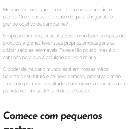
Mesmo sabendo que o conceito começa com cinco
pilares. Quais passos é preciso dar para chegar até o
grande objetivo da campanha?
Simples! Com pequenas atitudes, como fazer compras de
produtos a granel, levar suas próprias embalagens ou
utilizar sacolas retornáveis. Parece tão pouco, mas é o
caminho para que a poluição do lixo diminua.
O poder de mudar o mundo está em nossas mãos!
Garanta o seu futuro e da nova geração, preserve o meio
ambiente por meio de atitudes sustentáveis e construa um
planeta rico em sustentabilidade e saúde.
Comece com pequenos