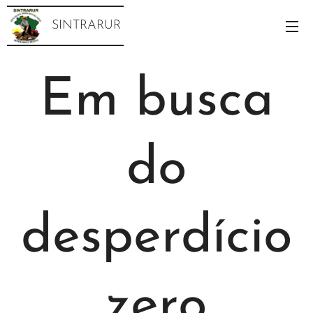
SINTRARUR
Em busca
do
desperdício
zero