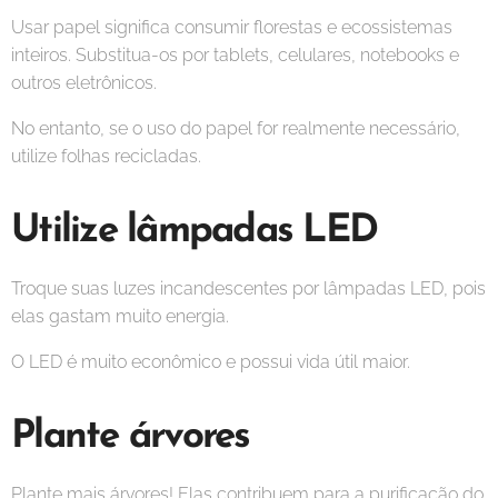
Usar papel significa consumir florestas e ecossistemas
inteiros. Substitua-os por tablets, celulares, notebooks e
outros eletrônicos.
No entanto, se o uso do papel for realmente necessário,
utilize folhas recicladas.
Utilize lâmpadas LED
Troque suas luzes incandescentes por lâmpadas LED, pois
elas gastam muito energia.
O LED é muito econômico e possui vida útil maior.
Plante árvores
Plante mais árvores! Elas contribuem para a purificação do