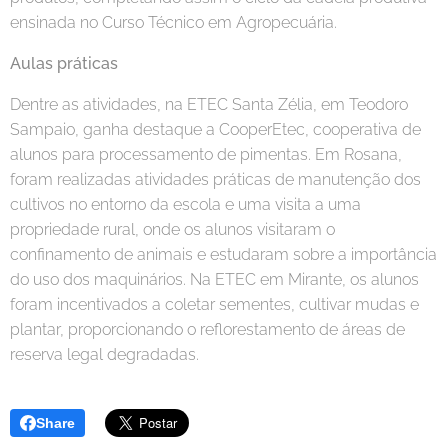
ensinada no Curso Técnico em Agropecuária.
Aulas práticas
Dentre as atividades, na ETEC Santa Zélia, em Teodoro
Sampaio, ganha destaque a CooperEtec, cooperativa de
alunos para processamento de pimentas. Em Rosana,
foram realizadas atividades práticas de manutenção dos
cultivos no entorno da escola e uma visita a uma
propriedade rural, onde os alunos visitaram o
confinamento de animais e estudaram sobre a importância
do uso dos maquinários. Na ETEC em Mirante, os alunos
foram incentivados a coletar sementes, cultivar mudas e
plantar, proporcionando o reflorestamento de áreas de
reserva legal degradadas.
Share