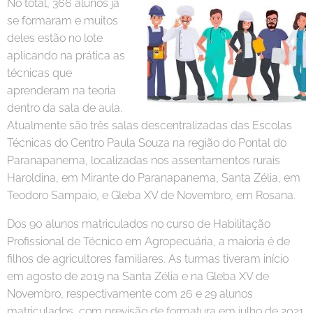
No total, 366 alunos já
se formaram e muitos
deles estão no lote
aplicando na prática as
técnicas que
aprenderam na teoria
dentro da sala de aula.
Atualmente são três salas descentralizadas das Escolas
Técnicas do Centro Paula Souza na região do Pontal do
Paranapanema, localizadas nos assentamentos rurais
Haroldina, em Mirante do Paranapanema, Santa Zélia, em
Teodoro Sampaio, e Gleba XV de Novembro, em Rosana.
Dos 90 alunos matriculados no curso de Habilitação
Profissional de Técnico em Agropecuária, a maioria é de
filhos de agricultores familiares. As turmas tiveram início
em agosto de 2019 na Santa Zélia e na Gleba XV de
Novembro, respectivamente com 26 e 29 alunos
matriculados, com previsão de formatura em julho de 2021.