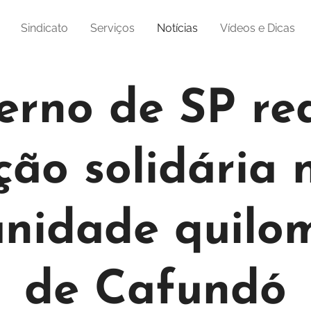
Sindicato
Serviços
Notícias
Vídeos e Dicas
erno de SP rea
ção solidária 
nidade quilo
de Cafundó