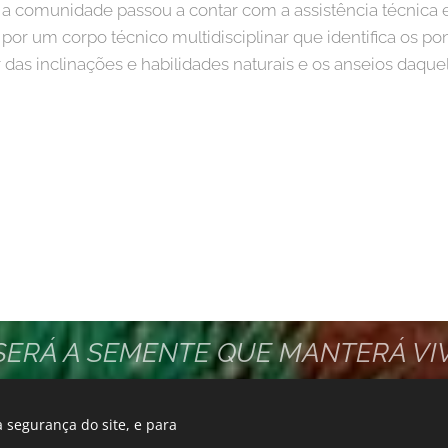
 comunidade passou a contar com a assistência técnica e
por um corpo técnico multidisciplinar que identifica os po
 das inclinações e habilidades naturais e os anseios daq
 SERÁ A SEMENTE QUE MANTERÁ VI
OS FAZER ESTA SEMENTE GERMINAR
 segurança do site, e para