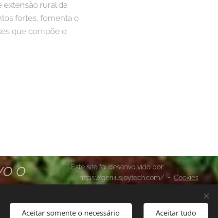
 extensão rural da
ntos fortes, fomenta o
ueles que compõe o
Este site foi desenvolvido por:
VO O
https://geniusjoytech.com/
Cookies
Aceitar somente o necessário
Aceitar tudo