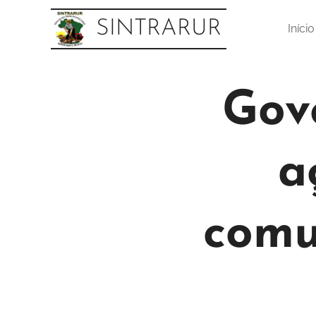
SINTRARUR
Início
Gov
a
comu