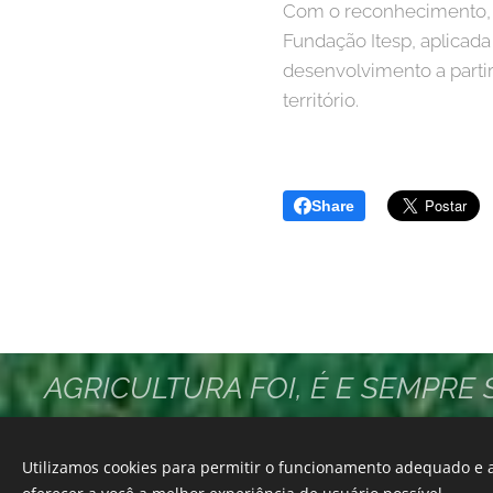
Com o reconhecimento, a
Fundação Itesp, aplicada 
desenvolvimento a partir
território.
Share
AGRICULTURA FOI, É E SEMPRE
PROGRESSO NO BRASIL... VAM
Utilizamos cookies para permitir o funcionamento adequado e a
JUNTOS!!