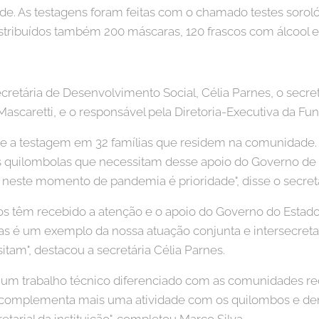
. As testagens foram feitas com o chamado testes sorológi
stribuídos também 200 máscaras, 120 frascos com álcool e
cretária de Desenvolvimento Social, Célia Parnes, o secret
ascaretti, e o responsável pela Diretoria-Executiva da Fun
e a testagem em 32 famílias que residem na comunidade.
s quilombolas que necessitam desse apoio do Governo de 
neste momento de pandemia é prioridade", disse o secret
cos têm recebido a atenção e o apoio do Governo do Estado
 é um exemplo da nossa atuação conjunta e intersecretar
tam", destacou a secretária Célia Parnes.
za um trabalho técnico diferenciado com as comunidades r
o complementa mais uma atividade com os quilombos e de