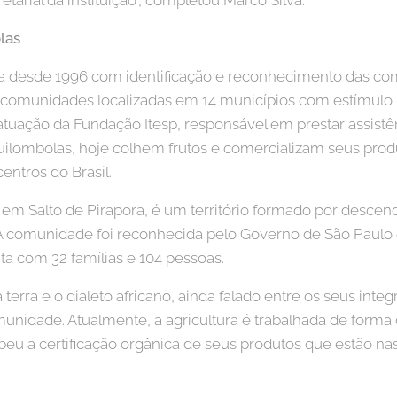
etarial da instituição", completou Marco Silva.
las
ha desde 1996 com identificação e reconhecimento das c
 comunidades localizadas em 14 municípios com estímulo 
atuação da Fundação Itesp, responsável em prestar assistê
uilombolas, hoje colhem frutos e comercializam seus prod
entros do Brasil.
em Salto de Pirapora, é um território formado por desce
A comunidade foi reconhecida pelo Governo de São Paulo
ta com 32 famílias e 104 pessoas.
a terra e o dialeto africano, ainda falado entre os seus int
unidade. Atualmente, a agricultura é trabalhada de forma
u a certificação orgânica de seus produtos que estão nas 