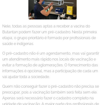
Nele, todas as pessoas aptas a receber a vacina do
Butantan podem fazer um pré-cadastro. Nesta primeira
etapa, o grupo prioritário é formado por profissionais de
saúde e indígenas.
O pré-cadastro não é um agendamento, mas vai garantir
um atendimento mais rápido nos locais de vacinação e
evitar a formação de aglomerações. O fornecimento das
informações é opcional, mas a participação de cada um
vai ajudar toda a sociedade.
Quem não conseguir fazer o pré-cadastro não precisa se
preocupar, pois a vacinação também será feita sem ele.
Apenas será necessário fazer o cadastro completo na
unidade de vacinação. A maior parte dos profissionais de