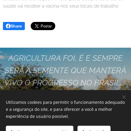
saúde vai receber a vacina nos seus locais de trabalho.
Share
AGRICULTURA FOI, É E SEMPRE
SERÁ A SEMENTE QUE MANTERÁ
VIVO O PROGRESSO NO BRASIL...
VAMOS FAZER ESTA SEMENTE
Utilizamos cookies para permitir o funcionamento adequado
GERMINAR JUNTOS!!
e a segurança do site, e para oferecer a você a melhor
experiência de usuário possível.
SINTRARUR - SOROCABA
Este site foi desenvolvido por: