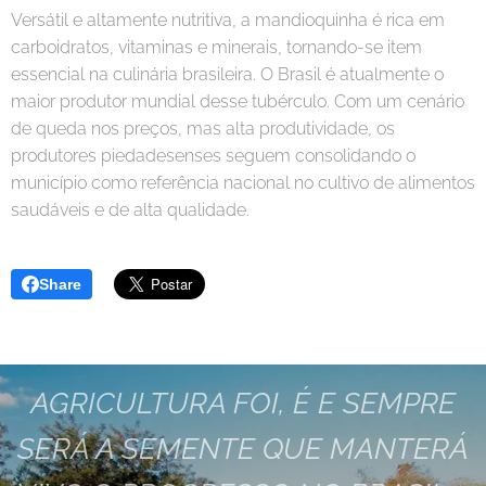
Versátil e altamente nutritiva, a mandioquinha é rica em
carboidratos, vitaminas e minerais, tornando-se item
essencial na culinária brasileira. O Brasil é atualmente o
maior produtor mundial desse tubérculo. Com um cenário
de queda nos preços, mas alta produtividade, os
produtores piedadesenses seguem consolidando o
município como referência nacional no cultivo de alimentos
saudáveis e de alta qualidade.
Share
AGRICULTURA FOI, É E SEMPRE
SERÁ A SEMENTE QUE MANTERÁ