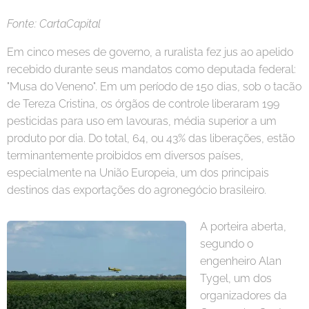
Fonte: CartaCapital
Em cinco meses de governo, a ruralista fez jus ao apelido
recebido durante seus mandatos como deputada federal:
"Musa do Veneno". Em um período de 150 dias, sob o tacão
de Tereza Cristina, os órgãos de controle liberaram 199
pesticidas para uso em lavouras, média superior a um
produto por dia. Do total, 64, ou 43% das liberações, estão
terminantemente proibidos em diversos países,
especialmente na União Europeia, um dos principais
destinos das exportações do agronegócio brasileiro.
A porteira aberta,
segundo o
engenheiro Alan
Tygel, um dos
organizadores da