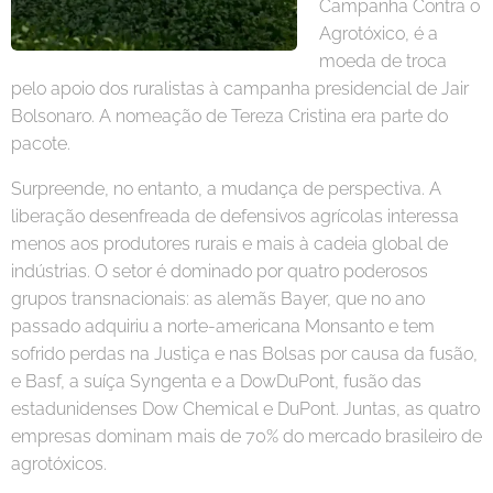
Campanha Contra o
Agrotóxico, é a
moeda de troca
pelo apoio dos ruralistas à campanha presidencial de Jair
Bolsonaro. A nomeação de Tereza Cristina era parte do
pacote.
Surpreende, no entanto, a mudança de perspectiva. A
liberação desenfreada de defensivos agrícolas interessa
menos aos produtores rurais e mais à cadeia global de
indústrias. O setor é dominado por quatro poderosos
grupos transnacionais: as alemãs Bayer, que no ano
passado adquiriu a norte-americana Monsanto e tem
sofrido perdas na Justiça e nas Bolsas por causa da fusão,
e Basf, a suíça Syngenta e a DowDuPont, fusão das
estadunidenses Dow Chemical e DuPont. Juntas, as quatro
empresas dominam mais de 70% do mercado brasileiro de
agrotóxicos.