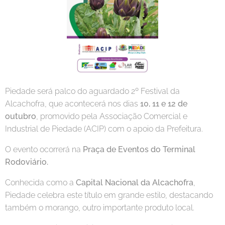
Piedade será palco do aguardado 2º Festival da
Alcachofra, que acontecerá nos dias
10
, 11 e 12 de
outubro
, promovido pela Associação Comercial e
Industrial de Piedade (ACIP) com o apoio da Prefeitura.
O evento ocorrerá na
Praça de Eventos do Terminal
Rodoviário.
Conhecida como a
Capital Nacional da Alcachofra
,
Piedade celebra este título em grande estilo, destacando
também o morango, outro importante produto local.