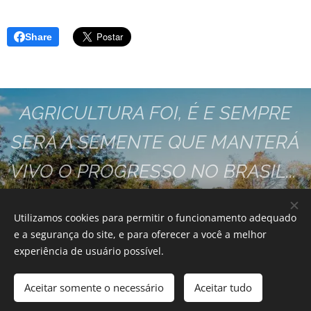
Share
AGRICULTURA FOI, É E SEMPRE
SERÁ A SEMENTE QUE MANTERÁ
VIVO O PROGRESSO NO BRASIL...
VAMOS FAZER ESTA SEMENTE
Utilizamos cookies para permitir o funcionamento adequado
GERMINAR JUNTOS!!
e a segurança do site, e para oferecer a você a melhor
experiência de usuário possível.
SINTRARUR - SOROCABA
Este site foi desenvolvido por:
Aceitar somente o necessário
Aceitar tudo
https://geniusjoytech.com/
Cookies