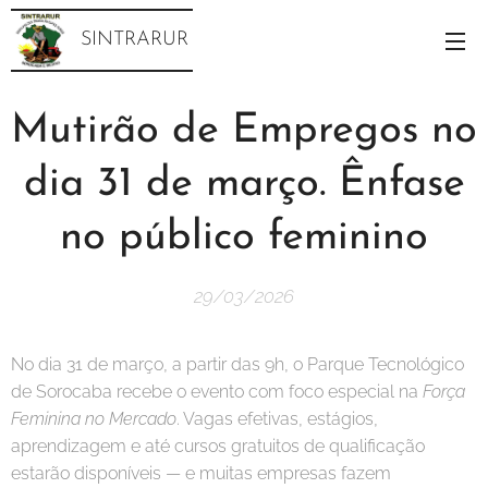
SINTRARUR
Mutirão de Empregos no
dia 31 de março. Ênfase
no público feminino
29/03/2026
No dia 31 de março, a partir das 9h, o Parque Tecnológico
de Sorocaba recebe o evento com foco especial na
Força
Feminina no Mercado
. Vagas efetivas, estágios,
aprendizagem e até cursos gratuitos de qualificação
estarão disponíveis — e muitas empresas fazem