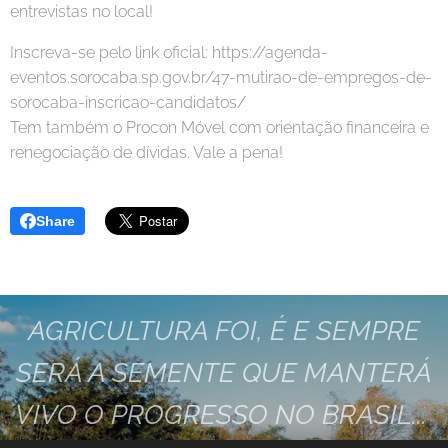
entrevistas no local!
Inscreva-se pelo link oficial: https://agenda-
eventos.sorocaba.sp.gov.br/47-mutirao-de-empregos-de-
sorocaba-inscricao-candidatos/
Tem também o Procon Móvel com orientação financeira e
renegociação de dívidas. Vale a pena!
Share
AGRICULTURA FOI, É E SEMPRE
SERÁ A SEMENTE QUE MANTERÁ
VIVO O PROGRESSO NO BRASIL...