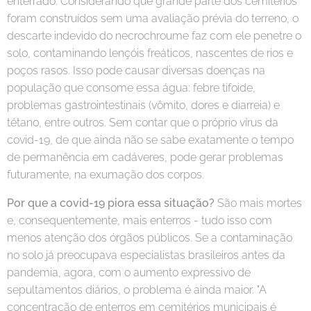
enterrado. Considerando que grande parte dos cemitérios
foram construídos sem uma avaliação prévia do terreno, o
descarte indevido do necrochroume faz com ele penetre o
solo, contaminando lençóis freáticos, nascentes de rios e
poços rasos. Isso pode causar diversas doenças na
população que consome essa água: febre tifoide,
problemas gastrointestinais (vômito, dores e diarreia) e
tétano, entre outros. Sem contar que o próprio vírus da
covid-19, de que ainda não se sabe exatamente o tempo
de permanência em cadáveres, pode gerar problemas
futuramente, na exumação dos corpos.
Por que a covid-19 piora essa situação?
São mais mortes
e, consequentemente, mais enterros - tudo isso com
menos atenção dos órgãos públicos. Se a contaminação
no solo já preocupava especialistas brasileiros antes da
pandemia, agora, com o aumento expressivo de
sepultamentos diários, o problema é ainda maior. "A
concentração de enterros em cemitérios municipais é