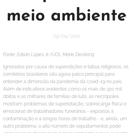
meio ambiente
09/04/2021
Fonte: Edson Lopes Jr./UOL Marie Declercq
Ignorados por causa de superstições e tabus religiosos, os
cemitérios brasileiros são agora palco principal para
entender a dimensão da pandemia da covid-19 no país.
Além de indicativos evidentes como os mais de 320 mil
óbitos e as milhares de famílias de luto, as necrópoles
mostram problemas de superlotação, sobrecarga física e
emocional de trabalhadores funerários - expostos à
contaminação e a longas horas de trabalho - e, ainda, um
outro problema: o alto número de sepultamentos pode