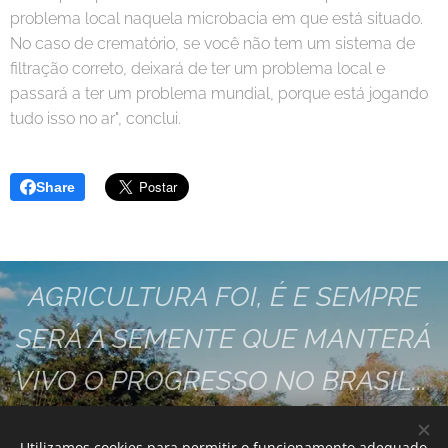
problema local naquela microbacia em que está situado.
No caso de crematório, se você não tem um sistema de
filtração correto, deixará de ter um problema local e
passará a ter um problema mundial, porque está jogando
tudo isso no ar", conclui.
Share
AGRICULTURA FOI, É E SEMPRE
SERÁ A SEMENTE QUE MANTERÁ
VIVO O PROGRESSO NO BRASIL...
VAMOS FAZER ESTA SEMENTE
Utilizamos cookies para permitir o funcionamento adequado