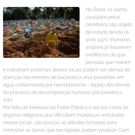
No Brasil, os danos
causados pelos
cemitérios são objeto
de estudo desde os
anos 1970. Inúmeras
análises já trouxeram
evidências de que
pessoas que moram
e trabalham próximas desses locais podem ser vítimas de
doenças decorrentes de bactérias e vírus presentes em
água contaminada por necrochorume - líquido decorrente
do processo de decomposição humana que penetra o
solo.
Por falta de interesse do Poder Público e até por conta de
dogmas religiosos que dificultam mudanças estruturais
nesses locais, são poucas as atitudes tomadas para
minimizar os danos que necrópoles podem produzir. Com