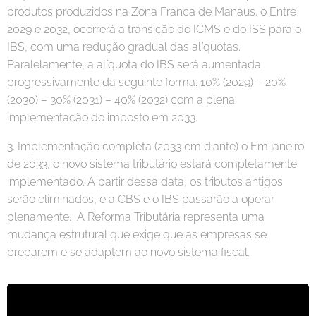
produtos produzidos na Zona Franca de Manaus. o Entre
2029 e 2032, ocorrerá a transição do ICMS e do ISS para o
IBS, com uma redução gradual das alíquotas.
Paralelamente, a alíquota do IBS será aumentada
progressivamente da seguinte forma: 10% (2029) – 20%
(2030) – 30% (2031) – 40% (2032) com a plena
implementação do imposto em 2033.
3. Implementação completa (2033 em diante) o Em janeiro
de 2033, o novo sistema tributário estará completamente
implementado. A partir dessa data, os tributos antigos
serão eliminados, e a CBS e o IBS passarão a operar
plenamente. A Reforma Tributária representa uma
mudança estrutural que exige que as empresas se
preparem e se adaptem ao novo sistema fiscal.