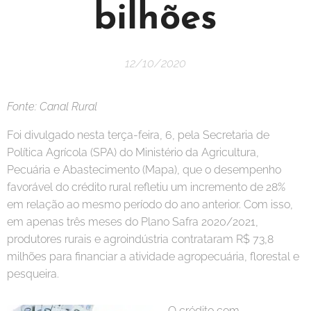
bilhões
12/10/2020
Fonte: Canal Rural
Foi divulgado nesta terça-feira, 6, pela Secretaria de
Política Agrícola (SPA) do Ministério da Agricultura,
Pecuária e Abastecimento (Mapa), que o desempenho
favorável do crédito rural refletiu um incremento de 28%
em relação ao mesmo período do ano anterior. Com isso,
em apenas três meses do Plano Safra 2020/2021,
produtores rurais e agroindústria contrataram R$ 73,8
milhões para financiar a atividade agropecuária, florestal e
pesqueira.
O crédito com