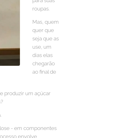
para suas
roupas.
Mas, quem
quer que
seja que as
use, um
dias elas
chegarão
ao final de
 e produzir um açúcar
n?
.
lulose - em componentes
rocesso envolve