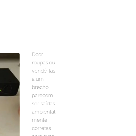
Doar
roupas ou
vendê-las
a um
brechó
parecem
ser saídas
ambiental
mente
corretas