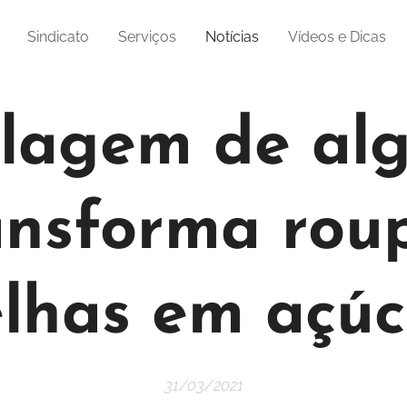
Sindicato
Serviços
Notícias
Vídeos e Dicas
clagem de al
ansforma rou
elhas em açúc
31/03/2021