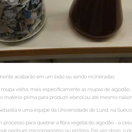
elmente acabarão em um lixão ou sendo incineradas.
a roupa velha, mais especificamente as roupas de algodão,
 matéria-prima para produzir etanol ou até mesmo náilo
 Sebastiá e uma equipe da Universidade de Lund, na Suécia
 processo para quebrar a fibra vegetal do algodão - a ce
usar nenhum microrganismo ou enzima. Em vez disso, o p