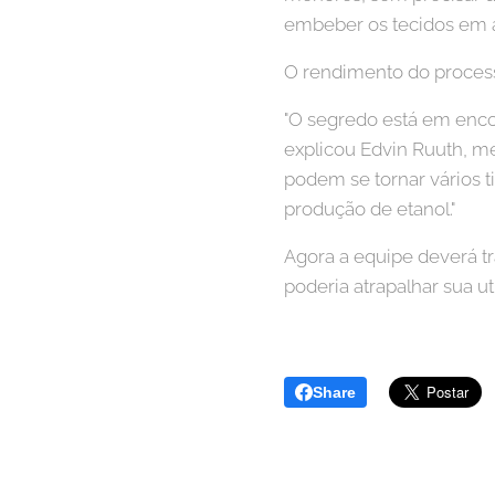
embeber os tecidos em ác
O rendimento do process
"O segredo está em enco
explicou Edvin Ruuth, m
podem se tornar vários t
produção de etanol."
Agora a equipe deverá tr
poderia atrapalhar sua u
Share