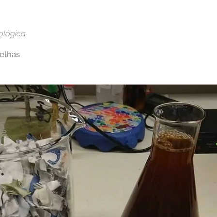
ológica
elhas