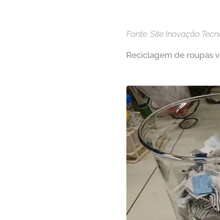
Fonte: Site Inovação Tecn
Reciclagem de roupas v