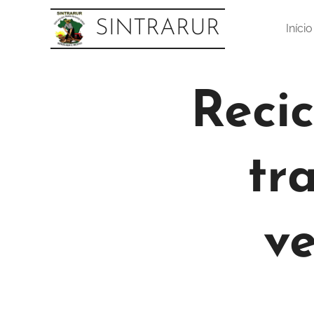
SINTRARUR
Início
Reci
tr
v