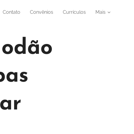
Contato
Convênios
Currículos
Mais
godão
pas
ar