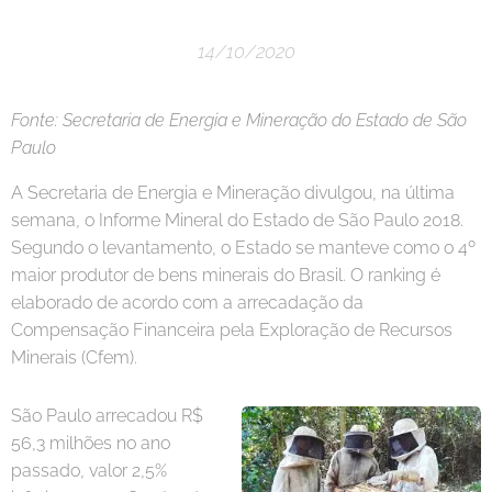
14/10/2020
Fonte: Secretaria de Energia e Mineração do Estado de São
Paulo
A Secretaria de Energia e Mineração divulgou, na última
semana, o Informe Mineral do Estado de São Paulo 2018.
Segundo o levantamento, o Estado se manteve como o 4º
maior produtor de bens minerais do Brasil. O ranking é
elaborado de acordo com a arrecadação da
Compensação Financeira pela Exploração de Recursos
Minerais (Cfem).
São Paulo arrecadou R$
56,3 milhões no ano
passado, valor 2,5%