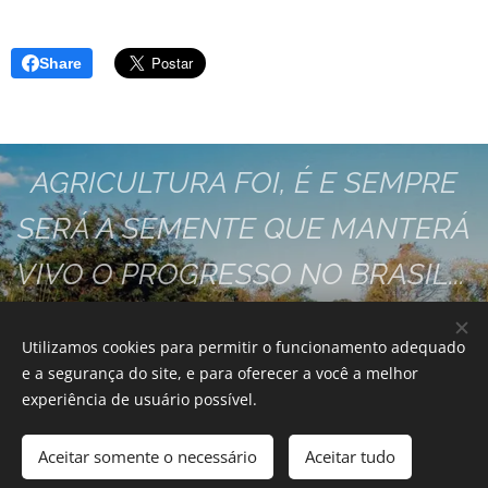
Share
AGRICULTURA FOI, É E SEMPRE
SERÁ A SEMENTE QUE MANTERÁ
VIVO O PROGRESSO NO BRASIL...
VAMOS FAZER ESTA SEMENTE
Utilizamos cookies para permitir o funcionamento adequado
GERMINAR JUNTOS!!
e a segurança do site, e para oferecer a você a melhor
experiência de usuário possível.
SINTRARUR - SOROCABA
Este site foi desenvolvido por:
Aceitar somente o necessário
Aceitar tudo
https://geniusjoytech.com/
Cookies