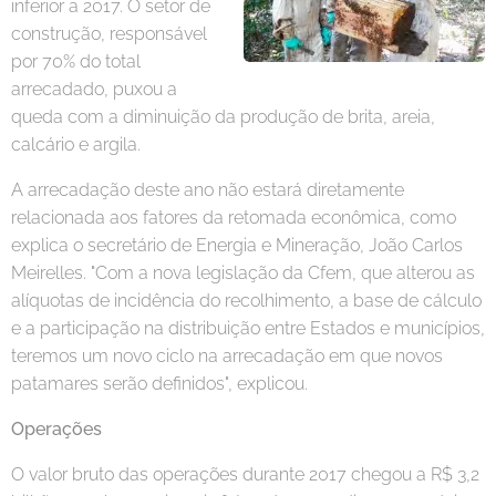
inferior a 2017. O setor de
construção, responsável
por 70% do total
arrecadado, puxou a
queda com a diminuição da produção de brita, areia,
calcário e argila.
A arrecadação deste ano não estará diretamente
relacionada aos fatores da retomada econômica, como
explica o secretário de Energia e Mineração, João Carlos
Meirelles. "Com a nova legislação da Cfem, que alterou as
alíquotas de incidência do recolhimento, a base de cálculo
e a participação na distribuição entre Estados e municípios,
teremos um novo ciclo na arrecadação em que novos
patamares serão definidos", explicou.
Operações
O valor bruto das operações durante 2017 chegou a R$ 3,2