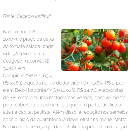
Fonte: Cepea/Hortifruti
Na semana (06 a
10/07), o preço da caixa
do tomate salada longa
vida 3A teve alta na
Ceagesp (+17,09%, R$
34,56), em
Campinas/SP (+21,65%,
R$ 33,89) e queda no Rio de Janeiro/RJ (-4,36%, R$ 29,30)
e em Belo Horizonte/MG (-14,04%, R$ 24,71). Atacadistas
de SP relataram uma melhora nas vendas, possivelmente
pela reabertura do comércio, o que, em parte, justifica a
alta na capital paulista. Além disso, a redução nos semeios
após o início da quarentena já deve refletir na menor oferta.
No Rio de Janeiro, a queda é justificada pela intensificação