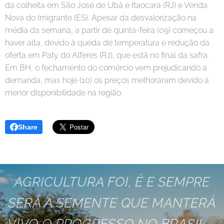
da colheita em São José de Ubá e Itaocara (RJ) e Venda
Nova do Imigrante (ES). Apesar da desvalorização na
média da semana, a partir de quinta-feira (09) começou a
haver alta, devido à queda de temperatura e redução da
oferta em Paty do Alferes (RJ), que está no final da safra.
Em BH, o fechamento do comércio vem prejudicando a
demanda, mas hoje (10) os preços melhoraram devido à
menor disponibilidade na região.
Share
AGRICULTURA FOI, É E SEMPRE
SERÁ A SEMENTE QUE MANTERÁ
VIVO O PROGRESSO NO BRASIL...